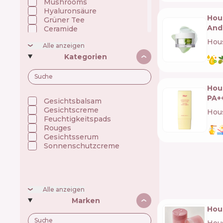
Mushrooms
Hyaluronsäure
Hou
Grüner Tee
And
Ceramide
Niacinamid
Hous
Alle anzeigen
Öle
Panthenol (Vitamin B5)
Kategorien
Peptide
Polyphenole
Präbiotika/Fermente
Hou
Propolis / Honig
PA+
Silikon
Gesichtsbalsam
Squalan
Gesichtscreme
Hous
UV filter
Feuchtigkeitspads
Rouges
Gesichtsserum
Sonnenschutzcreme
Alle anzeigen
Marken
Hou