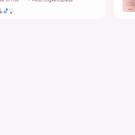
e of Hur
🇰🇷
Feuchtigkeitspads