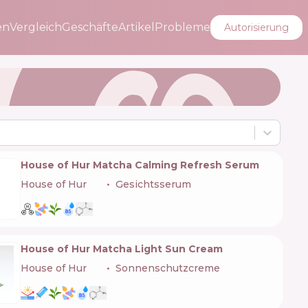
en
Vergleich
Geschäfte
Artikel
Probleme
Autorisierung
House of Hur Matcha Calming Refresh Serum
House of Hur
🇰🇷
Gesichtsserum
House of Hur Matcha Light Sun Cream
House of Hur
🇰🇷
Sonnenschutzcreme