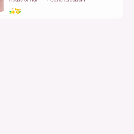
House of Hur
🇰🇷
Gesichtsbalsam