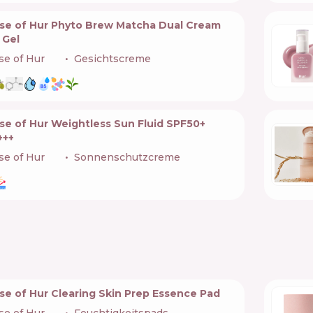
se of Hur Phyto Brew Matcha Dual Cream
 Gel
e of Hur
🇰🇷
Gesichtscreme
se of Hur Weightless Sun Fluid SPF50+
+++
e of Hur
🇰🇷
Sonnenschutzcreme
se of Hur Clearing Skin Prep Essence Pad