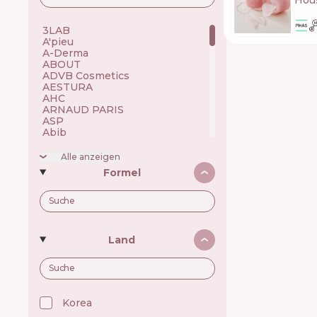
Hous
3LAB 🇺🇸
A'pieu 🇰🇷
A-Derma 🇫🇷
ABOUT 🇺🇦
ADVB Cosmetics 🇹🇷
AESTURA 🇰🇷
AHC 🇰🇷
ARNAUD PARIS 🇫🇷
ASP 🇬🇧
Abib 🇰🇷
Academie 🇫🇷
Achroactive Max 🇧🇬
Alle anzeigen
Acnemy 🇪🇸
Formel
Acure 🇺🇸
Acwell 🇰🇷
Ada Tina 🇧🇷
Aesop 🇦🇺
Alchi 🇧🇷
Alfaparf 🇮🇹
Land
Allen Mak 🇧🇬
Allies of Skin 🇸🇬
Alpecin 🇩🇪
Alpha H 🇦🇺
American Crew 🇺🇸
Amway 🇺🇸
Korea 🇰🇷
Anastasia Beverly Hills 🇺🇸