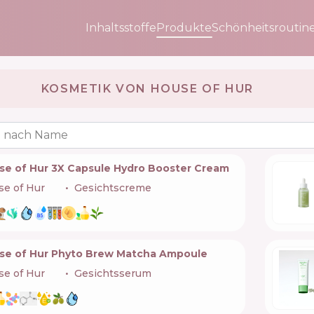
Inhaltsstoffe
Produkte
Schönheitsroutin
KOSMETIK VON HOUSE OF HUR 🇰🇷
 nach Name
se of Hur 3X Capsule Hydro Booster Cream
e of Hur
🇰🇷
Gesichtscreme
se of Hur Phyto Brew Matcha Ampoule
e of Hur
🇰🇷
Gesichtsserum