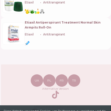
Etiaxil
🇫🇷
Antitranspirant
Etiaxil Antiperspirant Treatment Normal Skin
Armpits Roll-On
Etiaxil
🇫🇷
Antitranspirant
UA
PL
FR
TR
Alternative Version
TikTok
safetymakeupua@gmail.com
Diese Website verwendet Cookies, um Präferenzen zu speichern und die