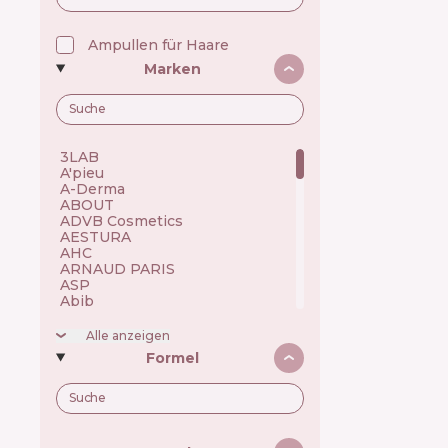
Ampullen für Haare
Marken
3LAB 🇺🇸
A'pieu 🇰🇷
A-Derma 🇫🇷
ABOUT 🇺🇦
ADVB Cosmetics 🇹🇷
AESTURA 🇰🇷
AHC 🇰🇷
ARNAUD PARIS 🇫🇷
ASP 🇬🇧
Abib 🇰🇷
Academie 🇫🇷
Achroactive Max 🇧🇬
Alle anzeigen
Acnemy 🇪🇸
Formel
Acure 🇺🇸
Acwell 🇰🇷
Ada Tina 🇧🇷
Aesop 🇦🇺
Alchi 🇧🇷
Alfaparf 🇮🇹