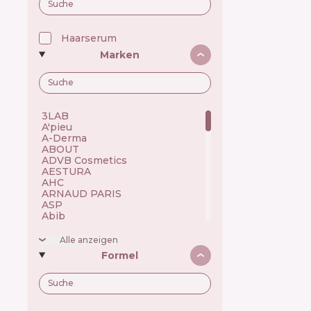
Haarserum
Marken
3LAB 🇺🇸
A'pieu 🇰🇷
A-Derma 🇫🇷
ABOUT 🇺🇦
ADVB Cosmetics 🇹🇷
AESTURA 🇰🇷
AHC 🇰🇷
ARNAUD PARIS 🇫🇷
ASP 🇬🇧
Abib 🇰🇷
Academie 🇫🇷
Achroactive Max 🇧🇬
Alle anzeigen
Acnemy 🇪🇸
Formel
Acure 🇺🇸
Acwell 🇰🇷
Ada Tina 🇧🇷
Aesop 🇦🇺
Alchi 🇧🇷