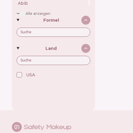
Abib 🇰🇷
Academie 🇫🇷
Achroactive Max 🇧🇬
Alle anzeigen
Acnemy 🇪🇸
Formel
Acure 🇺🇸
Acwell 🇰🇷
Ada Tina 🇧🇷
Aesop 🇦🇺
Alchi 🇧🇷
Alfaparf 🇮🇹
Land
Allen Mak 🇧🇬
Allies of Skin 🇸🇬
Alpecin 🇩🇪
Alpha H 🇦🇺
American Crew 🇺🇸
Amway 🇺🇸
USA 🇺🇸
Anastasia Beverly Hills 🇺🇸
Andalou Naturals 🇺🇸
Anua 🇰🇷
ApaCare 🇩🇪
Apice Cosmeticos 🇧🇷
Apivita 🇬🇷
Apse Cosmetics 🇪🇸
Aquafresh 🇬🇧
Arencia 🇰🇷
Arkada 🇵🇱
Arocell 🇰🇷
Aromase 🇹🇼