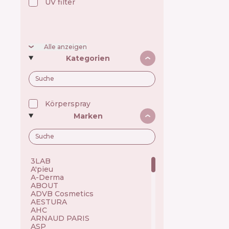
UV filter
Alle anzeigen
Kategorien
Körperspray
Marken
3LAB 🇺🇸
A'pieu 🇰🇷
A-Derma 🇫🇷
ABOUT 🇺🇦
ADVB Cosmetics 🇹🇷
AESTURA 🇰🇷
AHC 🇰🇷
ARNAUD PARIS 🇫🇷
ASP 🇬🇧