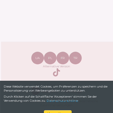
UA
PL
FR
TR
Alternative Version
TikTok
safetymakeupua@gmail.com
Diese Website verwendet Cookies, um Präferenzen zu speichern und die
Personalisierung von Werbeangeboten zu unterstützen.
Durch Klicken auf die Schaltfläche 'Akzeptieren' stimmen Sie der
Datenschutzrichtlinie
Verwendung von Cookies zu.
Datenschutzrichtlinie
© 2022-
2026
SafetyMakeup.
Analysator für kosmetische
Zusammensetzungen
.